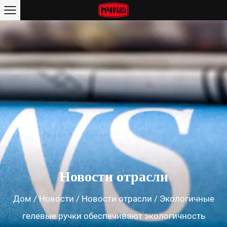
Новости отрасли
Дом
/
Новости
/
Новости отрасли
/
Экологичные
гелевые ручки обеспечивают экологичность