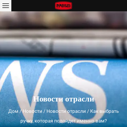
Новости отрасли
Дом
/
Новости
/
Новости отрасли
/
Как выбрать
ручку, которая подойдет именно вам?